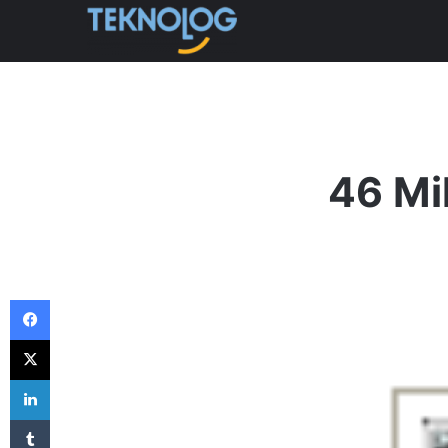
46 Mi
Facebook
X
LinkedIn
Tumblr