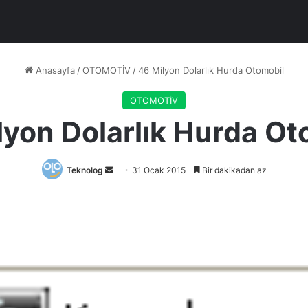
Anasayfa
/
OTOMOTİV
/
46 Milyon Dolarlık Hurda Otomobil
OTOMOTİV
lyon Dolarlık Hurda Ot
Bir
Teknolog
31 Ocak 2015
Bir dakikadan az
e-
posta
göndermek