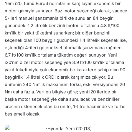
Yeni i20, tümü Euro6 normlarını karşılayan ekonomik bir
motor gamıyla sunuyor. Baz motor seçeneği olarak, sadece
5-ileri manuel şanzımanla birlikte sunulan 84 beygir
gücündeki 1.2 litrelik benzinli motor, ortalama 4.8 lt/100
km’lik bir yakıt tüketimi sunarken; bir diğer benzinli
seçenek olan 100 beygir gücündeki 1.4 litrelik seçenek ise,
eşlendiği 4-ileri geleneksel otomatik şanzımana rağmen
6.7 lt/100 km’lik ortalama tüketim değeri sunuyor. Yeni
i20’nin dizel motor seçeneğiyse 3.9 lt/100 km’lik ortalama
yakıt tüketimiyle çok ekonomik bir karaktere sahip olan 90
beygirlik 1.4 litrelik CRDi olarak karşımıza çıkıyor. Bu
ünitenin 240 Nm’lik maksimum torku, eski versiyondan 20
Nm daha fazla. Verilen bilgiye göre; yeni i20 ileride bir
başka motor seçeneğiyle daha sunulacak ve benzinliler
arasına eklenecek olan bu ünite, 1-litre hacminde ve turbo
beslemeli olacak.