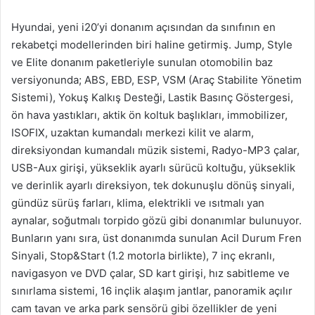
Hyundai, yeni i20’yi donanım açısından da sınıfının en
rekabetçi modellerinden biri haline getirmiş. Jump, Style
ve Elite donanım paketleriyle sunulan otomobilin baz
versiyonunda; ABS, EBD, ESP, VSM (Araç Stabilite Yönetim
Sistemi), Yokuş Kalkış Desteği, Lastik Basınç Göstergesi,
ön hava yastıkları, aktik ön koltuk başlıkları, immobilizer,
ISOFIX, uzaktan kumandalı merkezi kilit ve alarm,
direksiyondan kumandalı müzik sistemi, Radyo-MP3 çalar,
USB-Aux girişi, yükseklik ayarlı sürücü koltuğu, yükseklik
ve derinlik ayarlı direksiyon, tek dokunuşlu dönüş sinyali,
gündüz sürüş farları, klima, elektrikli ve ısıtmalı yan
aynalar, soğutmalı torpido gözü gibi donanımlar bulunuyor.
Bunların yanı sıra, üst donanımda sunulan Acil Durum Fren
Sinyali, Stop&Start (1.2 motorla birlikte), 7 inç ekranlı,
navigasyon ve DVD çalar, SD kart girişi, hız sabitleme ve
sınırlama sistemi, 16 inçlik alaşım jantlar, panoramik açılır
cam tavan ve arka park sensörü gibi özellikler de yeni