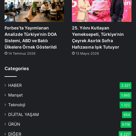
Forbes’ta Yayımlanan
25. Yılını Kutlayan
Analizde Türkiye’nin DOA
Yemeksepeti, Türkiye’nin
Sistemi, ABD ve Batılı
Çeyrek Asırlık Sofra
Ülkelere Örnek Gösterildi
Hafızasına Işık Tutuyor
14 Temmuz 2026
13 Mayıs 2026
Categories
HABER
3.321
Manşet
1.665
Teknoloji
1.322
DİJİTAL YAŞAM
654
ÜRÜN
9.118
DİĞER
8.227