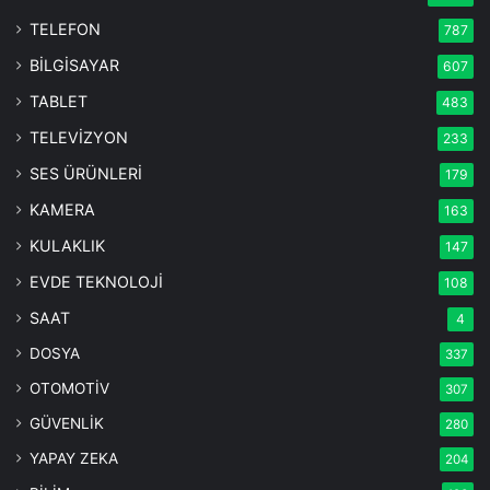
TELEFON
787
BİLGİSAYAR
607
TABLET
483
TELEVİZYON
233
SES ÜRÜNLERİ
179
KAMERA
163
KULAKLIK
147
EVDE TEKNOLOJİ
108
SAAT
4
DOSYA
337
OTOMOTİV
307
GÜVENLİK
280
YAPAY ZEKA
204