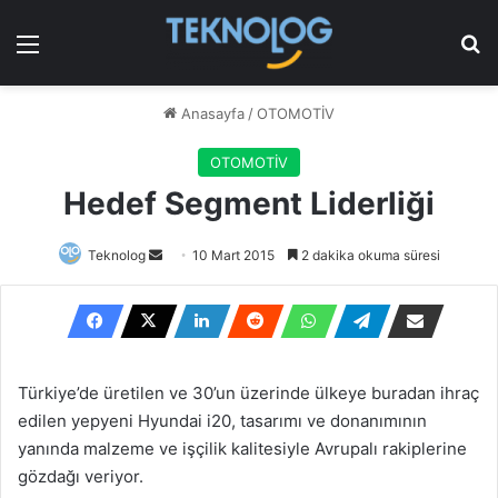
Menü
Ar
Anasayfa
/
OTOMOTİV
OTOMOTİV
Hedef Segment Liderliği
Bir
Teknolog
10 Mart 2015
2 dakika okuma süresi
e-
posta
göndermek
Türkiye’de üretilen ve 30’un üzerinde ülkeye buradan ihraç
edilen yepyeni Hyundai i20, tasarımı ve donanımının
yanında malzeme ve işçilik kalitesiyle Avrupalı rakiplerine
gözdağı veriyor.