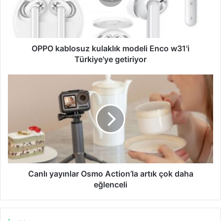
w31'i
Türkiye'ye
getiriyor
OPPO kablosuz kulaklık modeli Enco w31'i
Türkiye'ye getiriyor
Canlı
yayınlar
Osmo
Action’la
artık
çok
daha
eğlenceli
Canlı yayınlar Osmo Action’la artık çok daha
eğlenceli