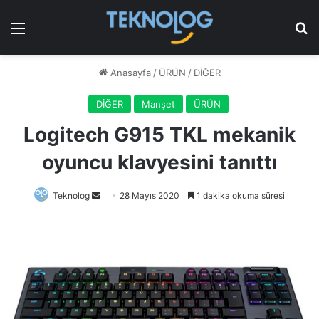
Menü
Ar
Anasayfa
/
ÜRÜN
/
DİĞER
DİĞER
Manşet
ÜRÜN
Logitech G915 TKL mekanik
oyuncu klavyesini tanıttı
Bir
Teknolog
28 Mayıs 2020
1 dakika okuma süresi
e-
posta
göndermek