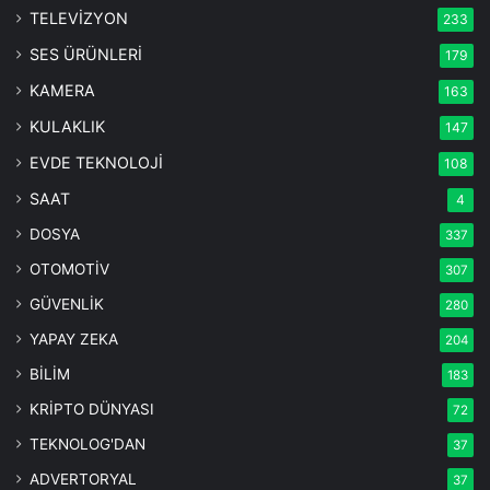
TELEVİZYON
233
SES ÜRÜNLERİ
179
KAMERA
163
KULAKLIK
147
EVDE TEKNOLOJİ
108
SAAT
4
DOSYA
337
OTOMOTİV
307
GÜVENLİK
280
YAPAY ZEKA
204
BİLİM
183
KRİPTO DÜNYASI
72
TEKNOLOG'DAN
37
ADVERTORYAL
37