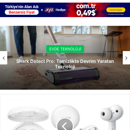
EVDE TEKNOLOJİ
Shark Detect Pro: Temizlikte Devrim Yaratan
Teknoloji
OPPO
kablosuz
kulaklık
modeli
Enco