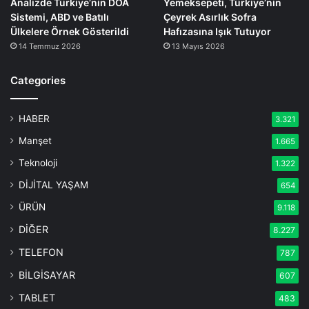
Analizde Türkiye’nin DOA
Yemeksepeti, Türkiye’nin
Sistemi, ABD ve Batılı
Çeyrek Asırlık Sofra
Ülkelere Örnek Gösterildi
Hafızasına Işık Tutuyor
14 Temmuz 2026
13 Mayıs 2026
Categories
HABER
3.321
Manşet
1.665
Teknoloji
1.322
DİJİTAL YAŞAM
654
ÜRÜN
9.118
DİĞER
8.227
TELEFON
787
BİLGİSAYAR
607
TABLET
483