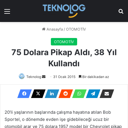
Menü
Ar
Anasayfa
/
OTOMOTİV
OTOMOTİV
75 Dolara Pikap Aldı, 38 Yıl
Kullandı
Bir
Teknolog
31 Ocak 2015
Bir dakikadan az
e-
posta
göndermek
20’li yaşlarının başlarında çalışma hayatına atılan Bob
Sportel, o dönemde evden işe gidebileceği ucuz bir
otomobil arar ve 75 dolara 1957 model bir Chevrolet pikap