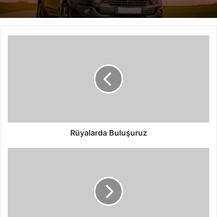
Rüyalarda
Buluşuruz
Rüyalarda Buluşuruz
2014’ün
En
Çok
Satılan
İlk
10
Otomobili