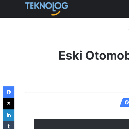
Eski Otomobi
Facebook
X
LinkedIn
Tumblr