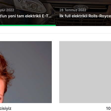
ylül 2022
28 Temmuz 2022
Ford’un yeni tam elektrikli E-Transit Custom modeli Kocaeli’de üretilecek
1050
Beygirlik
Ferrari
cisiyiz
10