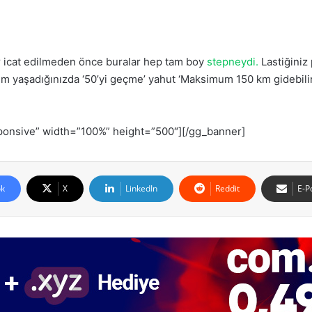
er icat edilmeden önce buralar hep tam boy
stepneydi.
Lastiğiniz
 yaşadığınızda ‘50’yi geçme’ yahut ‘Maksimum 150 km gidebilirsin
onsive” width=”100%” height=”500″][/gg_banner]
k
X
LinkedIn
Reddit
E-P