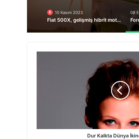
10 Kasım 2023
08 E
Fiat 500X, gelişmiş hibrit motor teknolojisiyle yenilendi
Dur
Kalkta
Dünya
İkincisiyiz
Dur Kalkta Dünya İkin