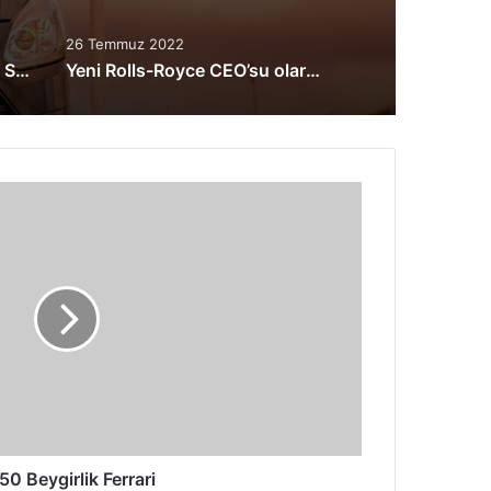
26 Temmuz 2022
İlk full elektrikli Rolls-Royce Spectre sahnede!
Yeni Rolls-Royce CEO’su olarak Tufan Erginbilgiç atandı
50 Beygirlik Ferrari