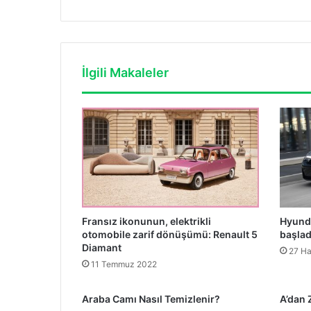
İlgili Makaleler
Fransız ikonunun, elektrikli
Hyunda
otomobile zarif dönüşümü: Renault 5
başlad
Diamant
27 Ha
11 Temmuz 2022
Araba Camı Nasıl Temizlenir?
A’dan 