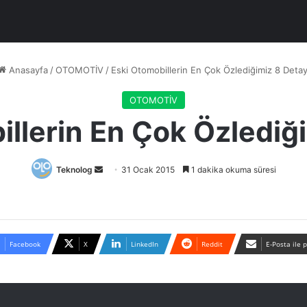
Anasayfa
/
OTOMOTİV
/
Eski Otomobillerin En Çok Özlediğimiz 8 Detay
OTOMOTİV
llerin En Çok Özlediğ
Bir
Teknolog
31 Ocak 2015
1 dakika okuma süresi
e-
posta
göndermek
Facebook
X
LinkedIn
Reddit
E-Posta ile 