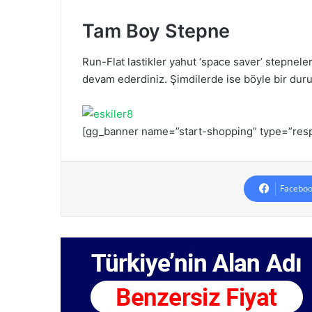
Tam Boy Stepne
Run-Flat lastikler yahut ‘space saver’ stepnel
devam ederdiniz. Şimdilerde ise böyle bir durum
[gg_banner name=”start-shopping” type=”resp
Faceboo