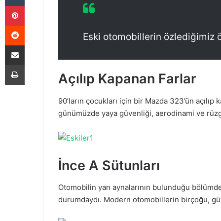
Pinterest
Reddit
Eski otomobillerin özlediğimiz öz
E-Posta ile paylaş
Yazdır
Açılıp Kapanan Farlar
90’ların çocukları için bir Mazda 323’ün açılıp
günümüzde yaya güvenliği, aerodinami ve rüzga
İnce A Sütunları
Otomobilin yan aynalarının bulunduğu bölümde y
durumdaydı. Modern otomobillerin birçoğu, güve