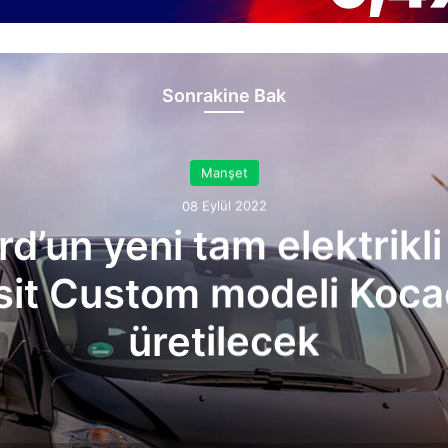
Sonrakine Bak
Manşet
08 Eylül 2022
rd’un yeni tam elektrikli
sit Custom modeli Kocae
üretilecek