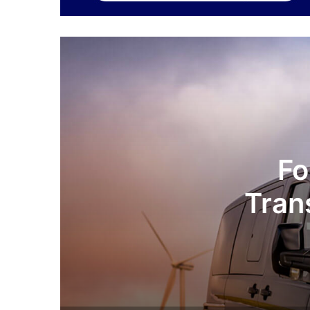
Fo
Tran