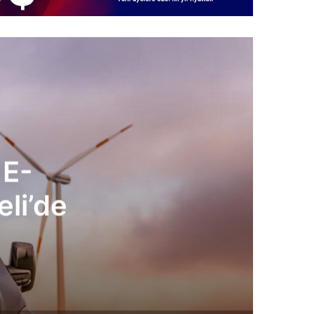
 E-
li’de