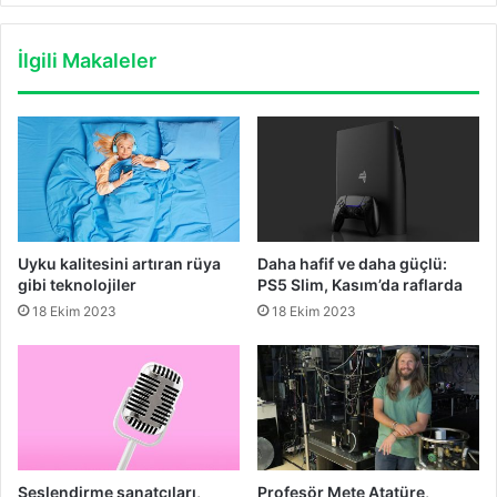
İlgili Makaleler
Uyku kalitesini artıran rüya
Daha hafif ve daha güçlü:
gibi teknolojiler
PS5 Slim, Kasım’da raflarda
18 Ekim 2023
18 Ekim 2023
Seslendirme sanatçıları,
Profesör Mete Atatüre,