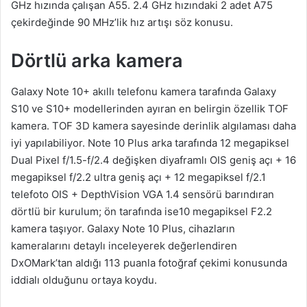
GHz hızında çalışan A55. 2.4 GHz hızındaki 2 adet A75
çekirdeğinde 90 MHz’lik hız artışı söz konusu.
Dörtlü arka kamera
Galaxy Note 10+ akıllı telefonu kamera tarafında Galaxy
S10 ve S10+ modellerinden ayıran en belirgin özellik TOF
kamera. TOF 3D kamera sayesinde derinlik algılaması daha
iyi yapılabiliyor. Note 10 Plus arka tarafında 12 megapiksel
Dual Pixel f/1.5-f/2.4 değişken diyaframlı OIS geniş açı + 16
megapiksel f/2.2 ultra geniş açı + 12 megapiksel f/2.1
telefoto OIS + DepthVision VGA 1.4 sensörü barındıran
dörtlü bir kurulum; ön tarafında ise10 megapiksel F2.2
kamera taşıyor. Galaxy Note 10 Plus, cihazların
kameralarını detaylı inceleyerek değerlendiren
DxOMark’tan aldığı 113 puanla fotoğraf çekimi konusunda
iddialı olduğunu ortaya koydu.