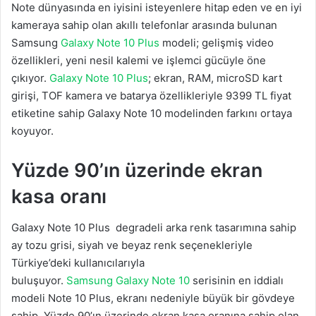
Note dünyasında en iyisini isteyenlere hitap eden ve en iyi
kameraya sahip olan akıllı telefonlar arasında bulunan
Samsung
Galaxy
Note 10 Plus
modeli; gelişmiş video
özellikleri, yeni nesil kalemi ve işlemci gücüyle öne
çıkıyor.
Galaxy Note 10 Plus
; ekran, RAM, microSD kart
girişi, TOF kamera ve batarya özellikleriyle 9399 TL fiyat
etiketine sahip Galaxy Note 10 modelinden farkını ortaya
koyuyor.
Yüzde 90’ın üzerinde ekran
kasa oranı
Galaxy Note 10 Plus degradeli arka renk tasarımına sahip
ay tozu grisi, siyah ve beyaz renk seçenekleriyle
Türkiye’deki kullanıcılarıyla
buluşuyor.
Samsung
Galaxy
Note 10
serisinin en iddialı
modeli Note 10 Plus, ekranı nedeniyle büyük bir gövdeye
sahip. Yüzde 90’ın üzerinde ekran kasa oranına sahip olan