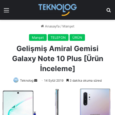
Menü
Ar
Anasayfa
/
Manşet
Manşet
TELEFON
ÜRÜN
Gelişmiş Amiral Gemisi
Galaxy Note 10 Plus [Ürün
İnceleme]
Bir
Teknolog
14 Eylül 2019
3 dakika okuma süresi
e-
posta
göndermek