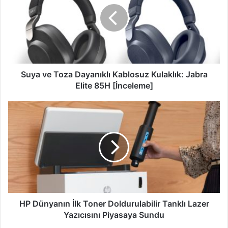
Dayanıklı
Kablosuz
Kulaklık:
Jabra
Elite
85H
[İnceleme]
Suya ve Toza Dayanıklı Kablosuz Kulaklık: Jabra
Elite 85H [İnceleme]
HP
Dünyanın
İlk
Toner
Doldurulabilir
Tanklı
Lazer
Yazıcısını
Piyasaya
Sundu
HP Dünyanın İlk Toner Doldurulabilir Tanklı Lazer
Yazıcısını Piyasaya Sundu