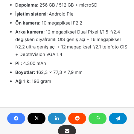
Depolama:
256 GB / 512 GB + microSD
İşletim sistemi:
Android Pie
Ön kamera:
10 megapiksel F2.2
Arka kamera:
12 megapiksel Dual Pixel f/1.5-f/2.4
değişken diyaframlı OIS geniş açı + 16 megapiksel
f/2.2 ultra geniş açı + 12 megapiksel f/2.1 telefoto OIS
+ DepthVision VGA 1.4
Pil:
4.300 mAh
Boyutlar:
162,3 x 77,3 x 7,9 mm
Ağırlık:
196 gram